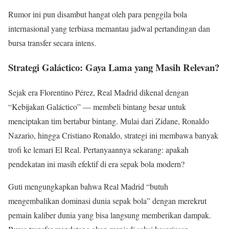
Rumor ini pun disambut hangat oleh para penggila bola
internasional yang terbiasa memantau jadwal pertandingan dan
bursa transfer secara intens.
Strategi Galáctico: Gaya Lama yang Masih Relevan?
Sejak era Florentino Pérez, Real Madrid dikenal dengan
“Kebijakan Galáctico” — membeli bintang besar untuk
menciptakan tim bertabur bintang. Mulai dari Zidane, Ronaldo
Nazario, hingga Cristiano Ronaldo, strategi ini membawa banyak
trofi ke lemari El Real. Pertanyaannya sekarang: apakah
pendekatan ini masih efektif di era sepak bola modern?
Guti mengungkapkan bahwa Real Madrid “butuh
mengembalikan dominasi dunia sepak bola” dengan merekrut
pemain kaliber dunia yang bisa langsung memberikan dampak.