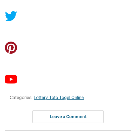
Categories:
Lottery Toto Togel Online
Leave a Comment