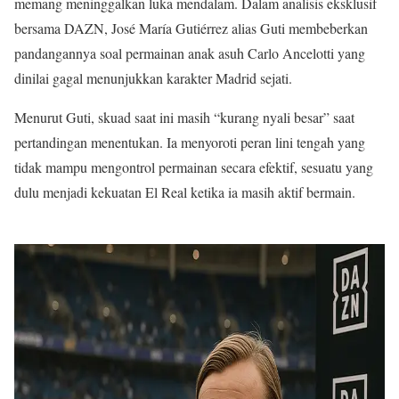
memang meninggalkan luka mendalam. Dalam analisis eksklusif
bersama DAZN, José María Gutiérrez alias Guti membeberkan
pandangannya soal permainan anak asuh Carlo Ancelotti yang
dinilai gagal menunjukkan karakter Madrid sejati.
Menurut Guti, skuad saat ini masih “kurang nyali besar” saat
pertandingan menentukan. Ia menyoroti peran lini tengah yang
tidak mampu mengontrol permainan secara efektif, sesuatu yang
dulu menjadi kekuatan El Real ketika ia masih aktif bermain.