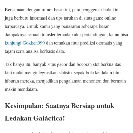
Bersamaan dengan rumor besar ini, para penggemar bola kini
juga berburu informasi dan tips taruhan di situs game online
terpercaya. Untuk kamu yang penasaran seberapa besar
dampaknya sebuah transfer terhadap alur pertandingan, kamu bisa
kunjungi Gokken999
dan temukan fitur prediksi otomatis yang
tajam serta analisa berbasis data.
Tak hanya itu, banyak situs gacor dan bocoran slot berkualitas
kini mulai mengintegrasikan statistik sepak bola ke dalam fitur
hiburan mereka, menjadikan pengalaman menonton dan bermain
makin mendalam.
Kesimpulan: Saatnya Bersiap untuk
Ledakan Galáctica!