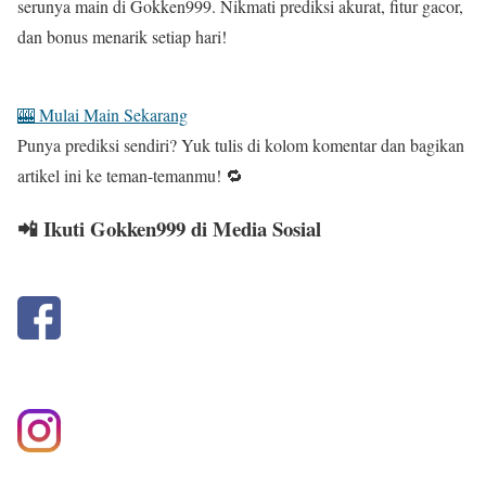
serunya main di Gokken999. Nikmati prediksi akurat, fitur gacor,
dan bonus menarik setiap hari!
🎰 Mulai Main Sekarang
Punya prediksi sendiri? Yuk tulis di kolom komentar dan bagikan
artikel ini ke teman-temanmu! 🔁
📲 Ikuti Gokken999 di Media Sosial