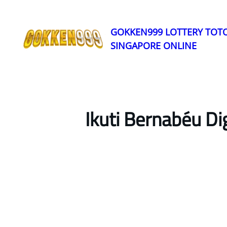
Lewati
ke
GOKKEN999 LOTTERY TOT
konten
SINGAPORE ONLINE
Ikuti Bernabéu Di