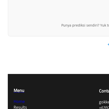
Punya prediksi sendiri? Yuk 
Menu
Cont
Home
gokk
Results
+639