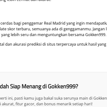
 cerdas bagi penggemar Real Madrid yang ingin mendapatkan
update skor terbaru, semuanya ada di genggamanmu. Jangan
t yang lebih seru dan menguntungkan bersama Gokken999.
l dan akurasi prediksi di situs terpercaya untuk hasil yang
dah Siap Menang di Gokken999?
erti ini, pasti kamu juga bakal suka serunya main di Gokke
i akurat, fitur gacor, dan bonus menarik setiap hari!