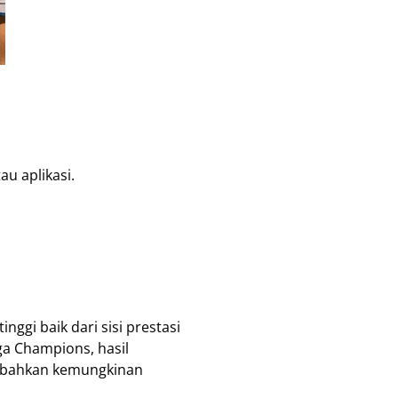
u aplikasi.
nggi baik dari sisi prestasi
ga Champions, hasil
au bahkan kemungkinan