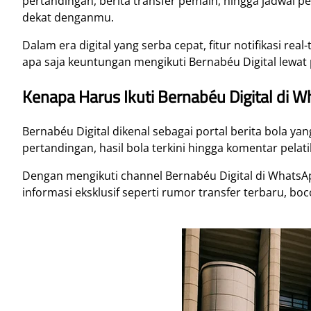
pertandingan, berita transfer pemain, hingga jadwal p
dekat denganmu.
Dalam era digital yang serba cepat, fitur notifikasi re
apa saja keuntungan mengikuti Bernabéu Digital lewat 
Kenapa Harus Ikuti Bernabéu Digital di 
Bernabéu Digital dikenal sebagai portal berita bola yan
pertandingan, hasil bola terkini hingga komentar pelat
Dengan mengikuti channel Bernabéu Digital di WhatsA
informasi eksklusif seperti rumor transfer terbaru, bo