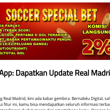
sApp: Dapatkan Update Real Madri
eal Madrid, kini ada kabar gembira. Bernabéu Digital, sala
i fitur ini, kamu bisa mendapatkan seluruh informasi terbar