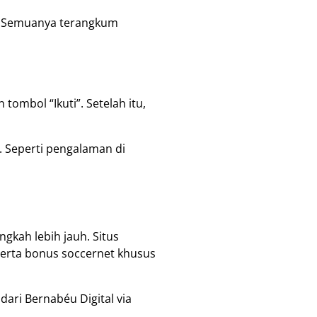
l. Semuanya terangkum
ombol “Ikuti”. Setelah itu,
n. Seperti pengalaman di
gkah lebih jauh. Situs
serta bonus soccernet khusus
ari Bernabéu Digital via