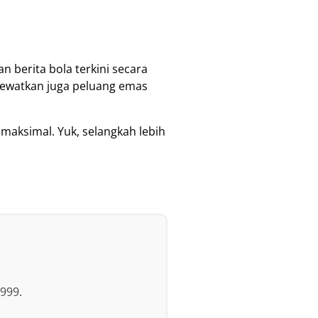
 berita bola terkini secara
 lewatkan juga peluang emas
 maksimal. Yuk, selangkah lebih
n999.