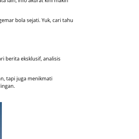
 lain, info akurat kini makin
emar bola sejati. Yuk, cari tahu
 berita eksklusif, analisis
n, tapi juga menikmati
dingan.