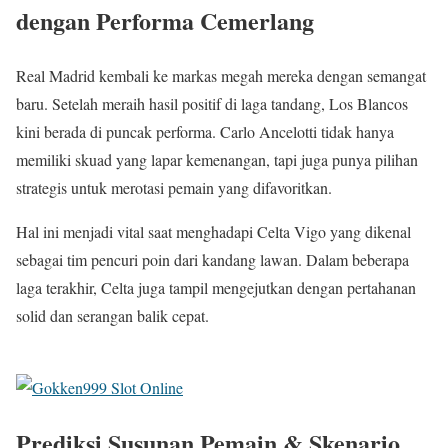
dengan Performa Cemerlang
Real Madrid kembali ke markas megah mereka dengan semangat
baru. Setelah meraih hasil positif di laga tandang, Los Blancos
kini berada di puncak performa. Carlo Ancelotti tidak hanya
memiliki skuad yang lapar kemenangan, tapi juga punya pilihan
strategis untuk merotasi pemain yang difavoritkan.
Hal ini menjadi vital saat menghadapi Celta Vigo yang dikenal
sebagai tim pencuri poin dari kandang lawan. Dalam beberapa
laga terakhir, Celta juga tampil mengejutkan dengan pertahanan
solid dan serangan balik cepat.
Prediksi Susunan Pemain & Skenario