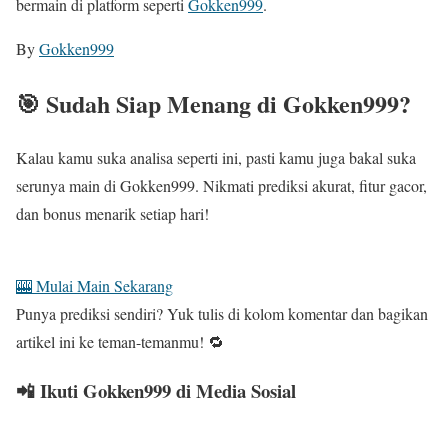
bermain di platform seperti
Gokken999
.
By
Gokken999
🎯 Sudah Siap Menang di Gokken999?
Kalau kamu suka analisa seperti ini, pasti kamu juga bakal suka
serunya main di Gokken999. Nikmati prediksi akurat, fitur gacor,
dan bonus menarik setiap hari!
🎰 Mulai Main Sekarang
Punya prediksi sendiri? Yuk tulis di kolom komentar dan bagikan
artikel ini ke teman-temanmu! 🔁
📲 Ikuti Gokken999 di Media Sosial