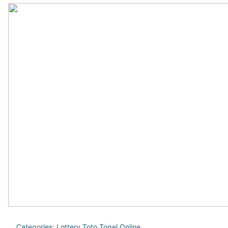
Categories:
Lottery Toto Togel Online