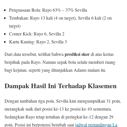
Penguasaan Bola: Rayo 63% – 37% Sevilla
Tembakan: Rayo 13 kali (4 on target), Sevilla 6 kali (2 on
target)
Corner Kick: Rayo 6, Sevilla 2
Kartu Kuning: Rayo 2, Sevilla 3
prediksi skor
Dari data tersebut, terlihat bahwa
di atas kertas
berpihak pada Rayo. Namun sepak bola selalu memberi ruang
bagi kejutan, seperti yang ditunjukkan Adams malam itu.
Dampak Hasil Ini Terhadap Klasemen
Dengan tambahan tiga poin, Sevilla kini mengumpulkan 31 poin,
merangkak naik dari posisi ke-13 ke posisi ke-10 sementara.
Sedangkan Rayo tetap tertahan di peringkat ke-12 dengan 29
poin. Posisi ini berpotensi berubah saat
jadwal pertandingan La