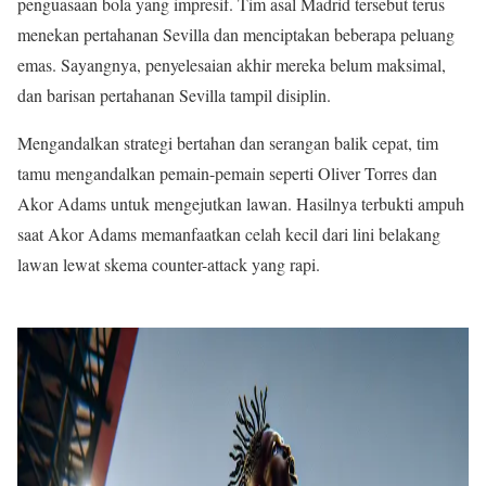
penguasaan bola yang impresif. Tim asal Madrid tersebut terus
menekan pertahanan Sevilla dan menciptakan beberapa peluang
emas. Sayangnya, penyelesaian akhir mereka belum maksimal,
dan barisan pertahanan Sevilla tampil disiplin.
Mengandalkan strategi bertahan dan serangan balik cepat, tim
tamu mengandalkan pemain-pemain seperti Oliver Torres dan
Akor Adams untuk mengejutkan lawan. Hasilnya terbukti ampuh
saat Akor Adams memanfaatkan celah kecil dari lini belakang
lawan lewat skema counter-attack yang rapi.