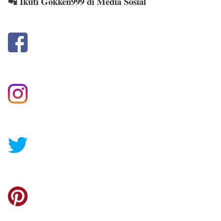
📲 Ikuti Gokken999 di Media Sosial