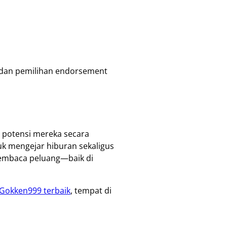
, dan pemilihan endorsement
la potensi mereka secara
k mengejar hiburan sekaligus
 membaca peluang—baik di
 Gokken999 terbaik
, tempat di