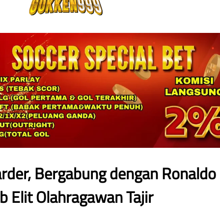
iarder, Bergabung dengan Ronaldo
b Elit Olahragawan Tajir