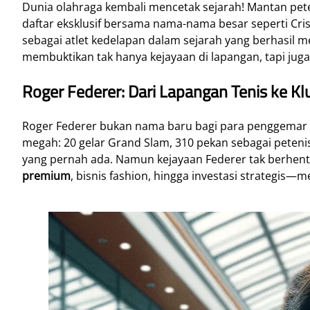
Dunia olahraga kembali mencetak sejarah! Mantan pete
daftar eksklusif bersama nama-nama besar seperti Cris
sebagai atlet kedelapan dalam sejarah yang berhasil m
membuktikan tak hanya kejayaan di lapangan, tapi juga 
Roger Federer: Dari Lapangan Tenis ke Kl
Roger Federer bukan nama baru bagi para penggemar o
megah: 20 gelar Grand Slam, 310 pekan sebagai petenis
yang pernah ada. Namun kejayaan Federer tak berhent
premium
, bisnis fashion, hingga investasi strategis—m