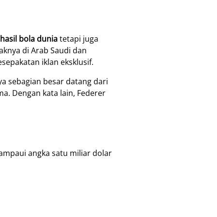
hasil bola dunia
tetapi juga
raknya di Arab Saudi dan
sepakatan iklan eksklusif.
ya sebagian besar datang dari
a. Dengan kata lain, Federer
ampaui angka satu miliar dolar