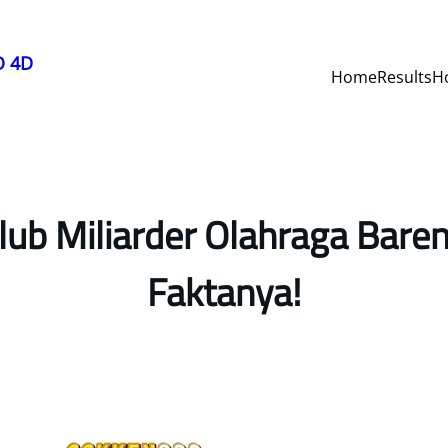
O 4D
Home
Results
H
ub Miliarder Olahraga Bare
Faktanya!