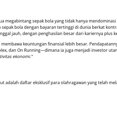
dua megabintang sepak bola yang tidak hanya mendominasi
n sepak bola dengan bayaran tertinggi di dunia berkat kont
inggal jauh, dengan penghasilan besar dari kariernya plus ke
ustru membawa keuntungan finansial lebih besar. Pendapatann
olex, dan On Running—dimana ia juga menjadi investor utam
tivitas ekonomi.”
kut adalah daftar eksklusif para olahragawan yang telah mel