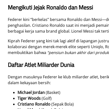
Mengikuti Jejak Ronaldo dan Messi
Federer kini “berkelas” bersama Ronaldo dan Messi—
penghasilan. Cristiano Ronaldo saat ini menjadi pemai
berbagai kerja sama brand global. Lionel Messi tak tert
Kiprah Federer yang kini tak lagi aktif di lapangan j
kolaborasi dengan merek-merek elite seperti Uniqlo, R
membuktikan bahwa
“pensiun bukan akhir dari produk
Daftar Atlet Miliarder Dunia
Dengan masuknya Federer ke klub miliarder atlet, beri
dalam kekayaan bersih:
Michael Jordan
(Basket)
Tiger Woods
(Golf)
Cristiano Ronaldo
(Sepak Bola)