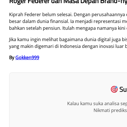
Roger Federer dan Masa Depan Brand-n
Kiprah Federer belum selesai. Dengan perusahaannya 
besar dalam dunia finansial. Ia menjadi representas
bahkan setelah pensiun. Itulah mengapa namanya kini d
Jika kamu ingin melihat bagaimana dunia digital juga b
yang makin digemari di Indonesia dengan inovasi luar b
By
Gokken999
Su
Kalau kamu suka analisa sep
Nikmati prediks