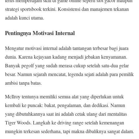
terus mempertajam skill di game online seperti slot gacor maupun
strategi sportsbook terkini. Konsistensi dan manajemen tekanan
adalah kunci utama.
Pentingnya Motivasi Internal
Mengatur motivasi internal adalah tantangan terbesar bagi juara
dunia. Karena kejayaan kadang menjadi jebakan kenyamanan.
Banyak pegolf yang sudah merasa cukup setelah satu-dua gelar
besar. Namun sejarah mencatat, legenda sejati adalah para pemilik
ambisi tanpa batas.
McIlroy tentunya memiliki semua alat yang diperlukan untuk
kembali ke puncak: bakat, pengalaman, dan dedikasi. Namun
yang dibutuhkannya saat ini adalah cetak ulang dari mentalitas
Tiger Woods. Langkah ke driving range setelah kemenangan
mungkin terkesan sederhana, tapi makna dibaliknya sangat dalam.