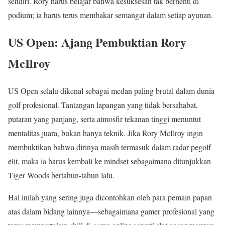
sendiri. Rory harus belajar bahwa kesuksesan tak berhenti di
podium; ia harus terus membakar semangat dalam setiap ayunan.
US Open: Ajang Pembuktian Rory
McIlroy
US Open selalu dikenal sebagai medan paling brutal dalam dunia
golf profesional. Tantangan lapangan yang tidak bersahabat,
putaran yang panjang, serta atmosfir tekanan tinggi menuntut
mentalitas juara, bukan hanya teknik. Jika Rory McIlroy ingin
membuktikan bahwa dirinya masih termasuk dalam radar pegolf
elit, maka ia harus kembali ke mindset sebagaimana ditunjukkan
Tiger Woods bertahun-tahun lalu.
Hal inilah yang sering juga dicontohkan oleh para pemain papan
atas dalam bidang lainnya—sebagaimana gamer profesional yang