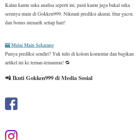
Kalau kamu suka analisa seperti ini, pasti kamu juga bakal suka
serunya main di Gokken999. Nikmati prediksi akurat, fitur gacor,
dan bonus menarik setiap hari!
🎰 Mulai Main Sekarang
Punya prediksi sendiri? Yuk tulis di kolom komentar dan bagikan
artikel ini ke teman-temanmu! 🔁
📲 Ikuti Gokken999 di Media Sosial