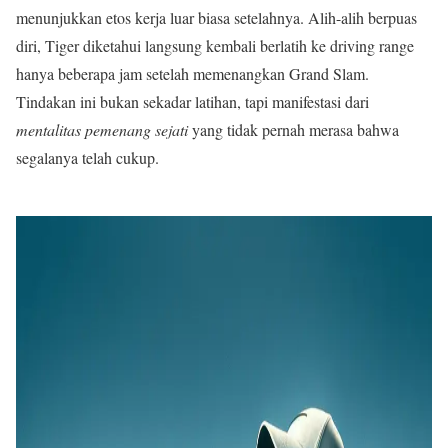
menunjukkan etos kerja luar biasa setelahnya. Alih-alih berpuas
diri, Tiger diketahui langsung kembali berlatih ke driving range
hanya beberapa jam setelah memenangkan Grand Slam.
Tindakan ini bukan sekadar latihan, tapi manifestasi dari
mentalitas pemenang sejati
yang tidak pernah merasa bahwa
segalanya telah cukup.