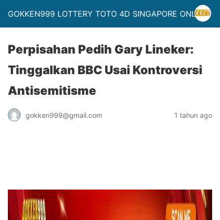
GOKKEN999 LOTTERY TOTO 4D SINGAPORE ONLINE
Perpisahan Pedih Gary Lineker:
Tinggalkan BBC Usai Kontroversi
Antisemitisme
gokken999@gmail.com
1 tahun ago