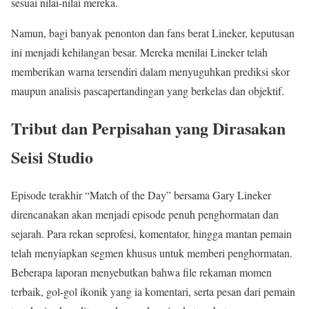
sesuai nilai-nilai mereka.
Namun, bagi banyak penonton dan fans berat Lineker, keputusan
ini menjadi kehilangan besar. Mereka menilai Lineker telah
memberikan warna tersendiri dalam menyuguhkan prediksi skor
maupun analisis pascapertandingan yang berkelas dan objektif.
Tribut dan Perpisahan yang Dirasakan
Seisi Studio
Episode terakhir “Match of the Day” bersama Gary Lineker
direncanakan akan menjadi episode penuh penghormatan dan
sejarah. Para rekan seprofesi, komentator, hingga mantan pemain
telah menyiapkan segmen khusus untuk memberi penghormatan.
Beberapa laporan menyebutkan bahwa file rekaman momen
terbaik, gol-gol ikonik yang ia komentari, serta pesan dari pemain