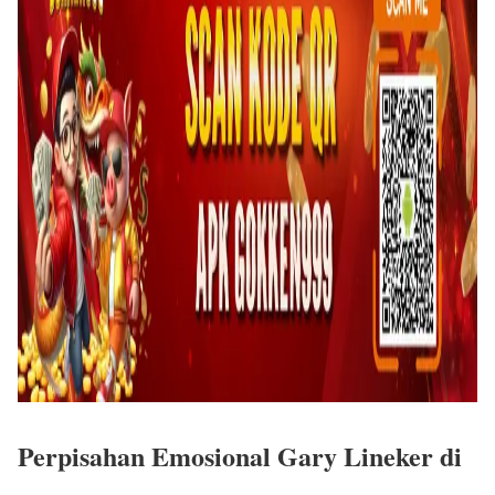
Perpisahan Emosional Gary Lineker di