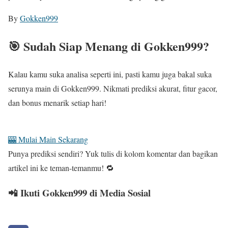
By
Gokken999
🎯 Sudah Siap Menang di Gokken999?
Kalau kamu suka analisa seperti ini, pasti kamu juga bakal suka
serunya main di Gokken999. Nikmati prediksi akurat, fitur gacor,
dan bonus menarik setiap hari!
🎰 Mulai Main Sekarang
Punya prediksi sendiri? Yuk tulis di kolom komentar dan bagikan
artikel ini ke teman-temanmu! 🔁
📲 Ikuti Gokken999 di Media Sosial