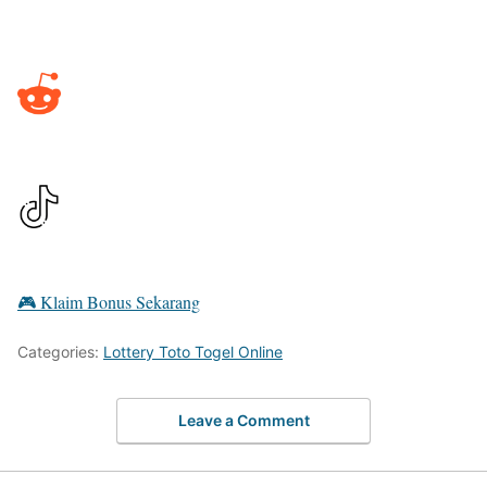
🎮 Klaim Bonus Sekarang
Categories:
Lottery Toto Togel Online
Leave a Comment