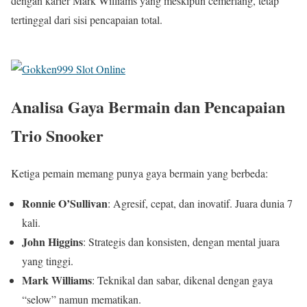
dengan karier Mark Williams yang meskipun cemerlang, tetap
tertinggal dari sisi pencapaian total.
Analisa Gaya Bermain dan Pencapaian
Trio Snooker
Ketiga pemain memang punya gaya bermain yang berbeda:
Ronnie O’Sullivan
: Agresif, cepat, dan inovatif. Juara dunia 7
kali.
John Higgins
: Strategis dan konsisten, dengan mental juara
yang tinggi.
Mark Williams
: Teknikal dan sabar, dikenal dengan gaya
“selow” namun mematikan.