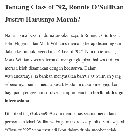
Tentang Class of ’92, Ronnie O’Sullivan
Justru Harusnya Marah?
Nama-nama besar di dunia snooker seperti Ronnie O’Sullivan,
John Higgins, dan Mark Williams memang kerap disandingkan
dalam kelompok legendaris “Class of ’92”. Namun ternyata,
Mark Williams secara terbuka mengungkapkan bahwa dirinya
merasa lelah disamakan dengan keduanya. Dalam
wawancaranya, ia bahkan menyatakan bahwa O’Sullivan yang
sebenarnya pantas merasa kesal. Fakta ini cukup mengejutkan
berita olahraga
bagi para penggemar snooker maupun pencinta
internasional
.
Di artikel ini, Gokken999 akan membahas secara mendalam
pernyataan Mark Williams, bagaimana reaksi publik, serta sejarah
“Class of ’92” yang menjadi ikon dalam dunia snooker sejak