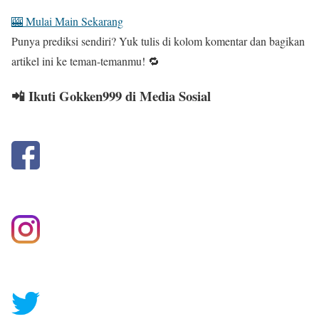
🎰 Mulai Main Sekarang
Punya prediksi sendiri? Yuk tulis di kolom komentar dan bagikan
artikel ini ke teman-temanmu! 🔁
📲 Ikuti Gokken999 di Media Sosial