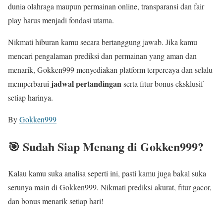
dunia olahraga maupun permainan online, transparansi dan fair
play harus menjadi fondasi utama.
Nikmati hiburan kamu secara bertanggung jawab. Jika kamu
mencari pengalaman prediksi dan permainan yang aman dan
menarik, Gokken999 menyediakan platform terpercaya dan selalu
jadwal pertandingan
memperbarui
serta fitur bonus eksklusif
setiap harinya.
By
Gokken999
🎯 Sudah Siap Menang di Gokken999?
Kalau kamu suka analisa seperti ini, pasti kamu juga bakal suka
serunya main di Gokken999. Nikmati prediksi akurat, fitur gacor,
dan bonus menarik setiap hari!