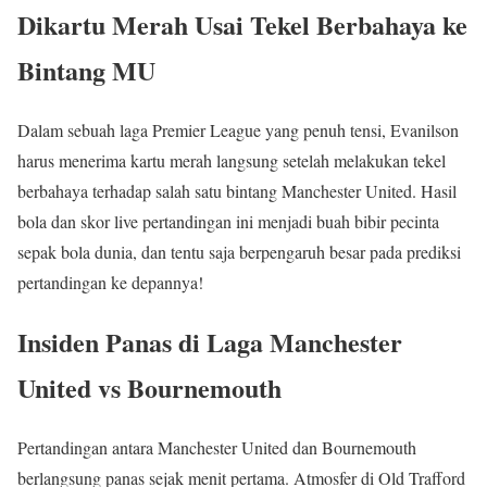
Dikartu Merah Usai Tekel Berbahaya ke
Bintang MU
Dalam sebuah laga Premier League yang penuh tensi, Evanilson
harus menerima kartu merah langsung setelah melakukan tekel
berbahaya terhadap salah satu bintang Manchester United. Hasil
bola dan skor live pertandingan ini menjadi buah bibir pecinta
sepak bola dunia, dan tentu saja berpengaruh besar pada prediksi
pertandingan ke depannya!
Insiden Panas di Laga Manchester
United vs Bournemouth
Pertandingan antara Manchester United dan Bournemouth
berlangsung panas sejak menit pertama. Atmosfer di Old Trafford