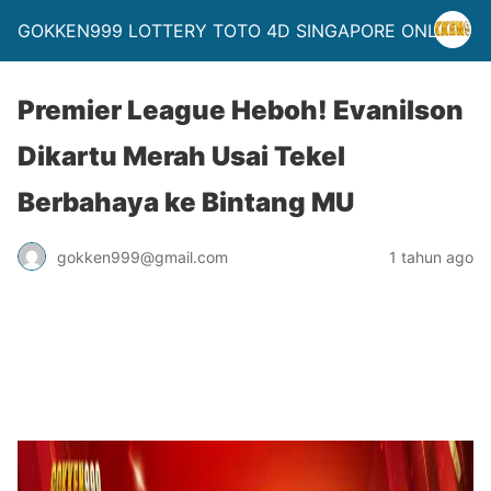
GOKKEN999 LOTTERY TOTO 4D SINGAPORE ONLINE
Premier League Heboh! Evanilson
Dikartu Merah Usai Tekel
Berbahaya ke Bintang MU
gokken999@gmail.com
1 tahun ago