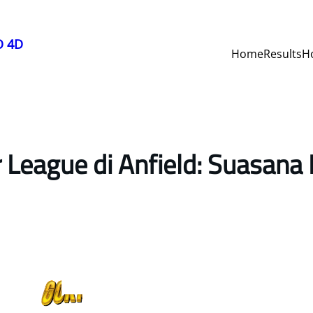
O 4D
Home
Results
H
 League di Anfield: Suasana 