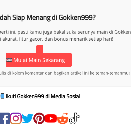
dah Siap Menang di Gokken999?
erti ini, pasti kamu juga bakal suka serunya main di Gokke
i akurat, fitur gacor, dan bonus menarik setiap hari!
Mulai Main Sekarang
tulis di kolom komentar dan bagikan artikel ini ke teman-temanmu
Ikuti Gokken999 di Media Sosial