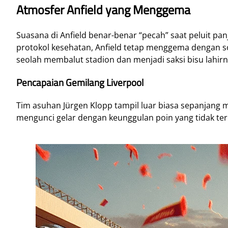
Atmosfer Anfield yang Menggema
Suasana di Anfield benar-benar “pecah” saat peluit pa
protokol kesehatan, Anfield tetap menggema dengan sora
seolah membalut stadion dan menjadi saksi bisu lahirn
Pencapaian Gemilang Liverpool
Tim asuhan Jürgen Klopp tampil luar biasa sepanjang 
mengunci gelar dengan keunggulan poin yang tidak terke