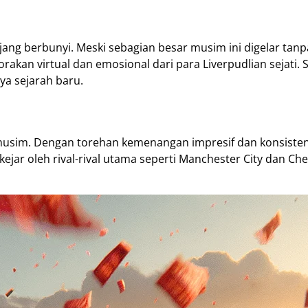
njang berbunyi. Meski sebagian besar musim ini digelar ta
kan virtual dan emosional dari para Liverpudlian sejati. Sp
ya sejarah baru.
musim. Dengan torehan kemenangan impresif dan konsistens
jar oleh rival-rival utama seperti Manchester City dan Che