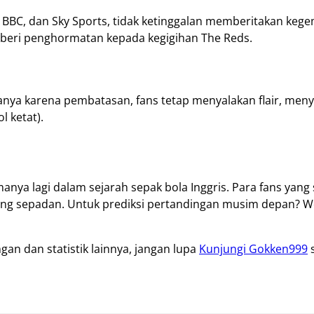
, BBC, dan Sky Sports, tidak ketinggalan memberitakan kege
mberi penghormatan kepada kegigihan The Reds.
sanya karena pembatasan, fans tetap menyalakan flair, men
l ketat).
nya lagi dalam sejarah sepak bola Inggris. Para fans yang s
yang sepadan. Untuk prediksi pertandingan musim depan? Wel
an dan statistik lainnya, jangan lupa
Kunjungi Gokken999
s