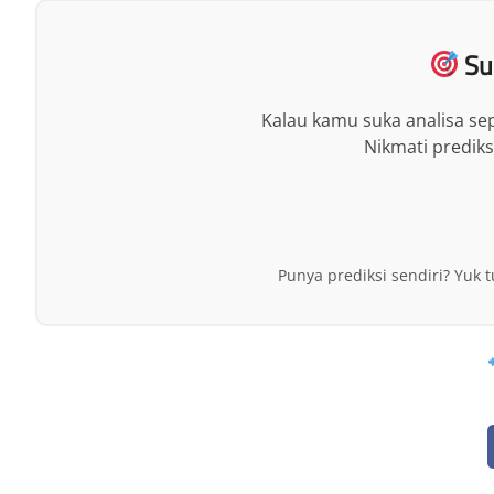
Su
Kalau kamu suka analisa sep
Nikmati prediks
Punya prediksi sendiri? Yuk 