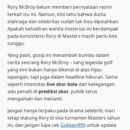
Rory McIlroy belum memberi pernyataan resmi
terkait isu ini. Namun, kita tahu bahwa dunia
olahraga dan selebritas sudah tak bisa dipisahkan.
Apakah kehadiran wanita misterius ini berdampak
pada konsistensi Rory di Masters masih perlu kita
tunggu.
Yang pasti, gosip ini menambah bumbu dalam
cerita seorang Rory McIlroy – sang legenda golf
yang kini bukan hanya dikenal di atas hijau
lapangan, tapi juga dalam headline hiburan. Sama
seperti intensitas
live skor bola
dan ketegangan
adu penalti di
prediksi skor
, publik terus
mengamati dan menanti.
Jangan hanya terpaku pada drama selebriti, mari
tetap dukung Rory di sisa turnamen Masters tahun
ini, dan jangan lupa cek
Gokken999
untuk update