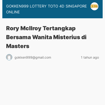
GOKKEN999 LOTTERY TOTO 4D SINGAPORE
ONLINE
Rory McIlroy Tertangkap
Bersama Wanita Misterius di
Masters
gokken999@gmail.com
1 tahun ago