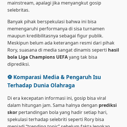
mainstream, apalagi jika menyangkut gosip
selebritas.
Banyak pihak berspekulasi bahwa ini bisa
memengaruhi performanya di sisa turnamen
maupun kredibilitasnya sebagai figur publik.
Meskipun belum ada keterangan resmi dari pihak
Rory, suasana di media sangat dinamis seperti
hasil
bola Liga Champions UEFA
yang tak bisa
diprediksi.
⚽ Komparasi Media & Pengaruh Isu
Terhadap Dunia Olahraga
Di era kecepatan informasi ini, gosip bisa viral
dalam hitungan jam. Sama halnya dengan
prediksi
skor
pertandingan bola yang hadir setiap hari,
spekulasi terhadap selebriti seperti Rory bisa
menjadi “trending topic” sebelum fakta lengkap