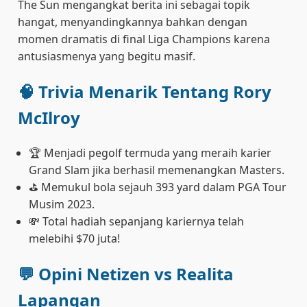
The Sun mengangkat berita ini sebagai topik
hangat, menyandingkannya bahkan dengan
momen dramatis di final Liga Champions karena
antusiasmenya yang begitu masif.
🧠 Trivia Menarik Tentang Rory
McIlroy
🏆 Menjadi pegolf termuda yang meraih karier
Grand Slam jika berhasil memenangkan Masters.
⛳ Memukul bola sejauh 393 yard dalam PGA Tour
Musim 2023.
💸 Total hadiah sepanjang kariernya telah
melebihi $70 juta!
💬 Opini Netizen vs Realita
Lapangan