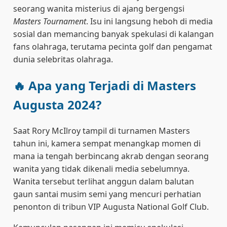
seorang wanita misterius di ajang bergengsi
Masters Tournament
. Isu ini langsung heboh di media
sosial dan memancing banyak spekulasi di kalangan
fans olahraga, terutama pecinta golf dan pengamat
dunia selebritas olahraga.
🔥 Apa yang Terjadi di Masters
Augusta 2024?
Saat Rory McIlroy tampil di turnamen Masters
tahun ini, kamera sempat menangkap momen di
mana ia tengah berbincang akrab dengan seorang
wanita yang tidak dikenali media sebelumnya.
Wanita tersebut terlihat anggun dalam balutan
gaun santai musim semi yang mencuri perhatian
penonton di tribun VIP Augusta National Golf Club.