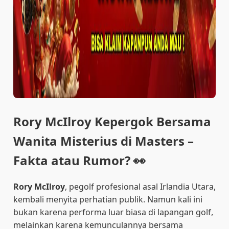
Rory McIlroy Kepergok Bersama
Wanita Misterius di Masters –
Fakta atau Rumor? 👀
Rory McIlroy
, pegolf profesional asal Irlandia Utara,
kembali menyita perhatian publik. Namun kali ini
bukan karena performa luar biasa di lapangan golf,
melainkan karena kemunculannya bersama