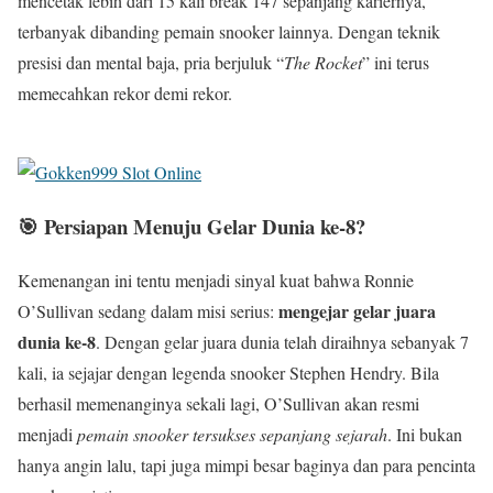
mencetak lebih dari 15 kali break 147 sepanjang kariernya,
terbanyak dibanding pemain snooker lainnya. Dengan teknik
presisi dan mental baja, pria berjuluk “
The Rocket
” ini terus
memecahkan rekor demi rekor.
🎯 Persiapan Menuju Gelar Dunia ke-8?
Kemenangan ini tentu menjadi sinyal kuat bahwa Ronnie
mengejar gelar juara
O’Sullivan sedang dalam misi serius:
dunia ke-8
. Dengan gelar juara dunia telah diraihnya sebanyak 7
kali, ia sejajar dengan legenda snooker Stephen Hendry. Bila
berhasil memenanginya sekali lagi, O’Sullivan akan resmi
menjadi
pemain snooker tersukses sepanjang sejarah
. Ini bukan
hanya angin lalu, tapi juga mimpi besar baginya dan para pencinta