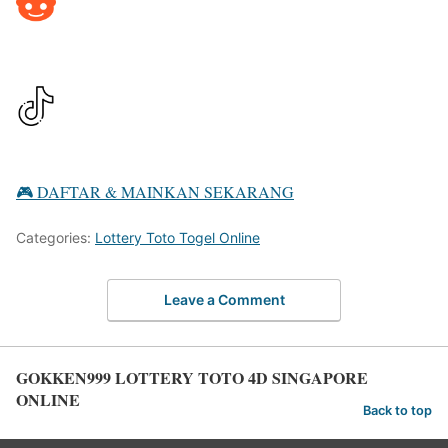
🎮 DAFTAR & MAINKAN SEKARANG
Categories:
Lottery Toto Togel Online
Leave a Comment
GOKKEN999 LOTTERY TOTO 4D SINGAPORE
ONLINE
Back to top