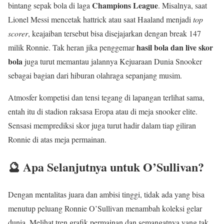
Champions League
bintang sepak bola di laga
. Misalnya, saat
Lionel Messi mencetak hattrick atau saat Haaland menjadi
top
scorer
, keajaiban tersebut bisa disejajarkan dengan break 147
hasil bola dan live skor
milik Ronnie. Tak heran jika penggemar
bola
juga turut memantau jalannya Kejuaraan Dunia Snooker
sebagai bagian dari hiburan olahraga sepanjang musim.
Atmosfer kompetisi dan tensi tegang di lapangan terlihat sama,
entah itu di stadion raksasa Eropa atau di meja snooker elite.
Sensasi memprediksi skor juga turut hadir dalam tiap giliran
Ronnie di atas meja permainan.
🔮 Apa Selanjutnya untuk O’Sullivan?
Dengan mentalitas juara dan ambisi tinggi, tidak ada yang bisa
menutup peluang Ronnie O’Sullivan menambah koleksi gelar
dunia. Melihat tren grafik permainan dan semangatnya yang tak