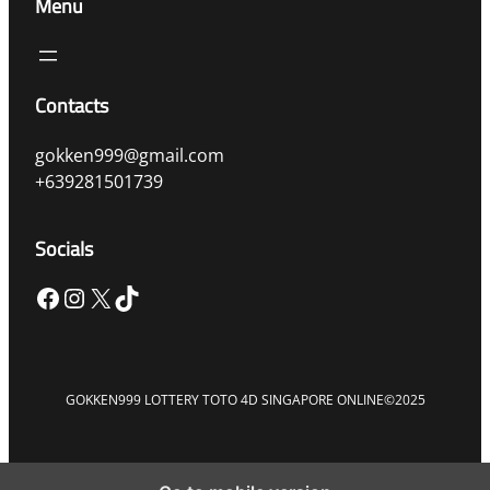
Menu
Contacts
gokken999@gmail.com
+639281501739
Socials
Facebook
Instagram
X
TikTok
GOKKEN999 LOTTERY TOTO 4D SINGAPORE ONLINE
©2025