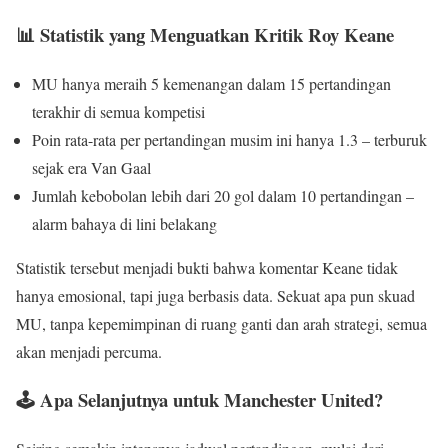
📊 Statistik yang Menguatkan Kritik Roy Keane
MU hanya meraih 5 kemenangan dalam 15 pertandingan
terakhir di semua kompetisi
Poin rata-rata per pertandingan musim ini hanya 1.3 – terburuk
sejak era Van Gaal
Jumlah kebobolan lebih dari 20 gol dalam 10 pertandingan –
alarm bahaya di lini belakang
Statistik tersebut menjadi bukti bahwa komentar Keane tidak
hanya emosional, tapi juga berbasis data. Sekuat apa pun skuad
MU, tanpa kepemimpinan di ruang ganti dan arah strategi, semua
akan menjadi percuma.
🕹️ Apa Selanjutnya untuk Manchester United?