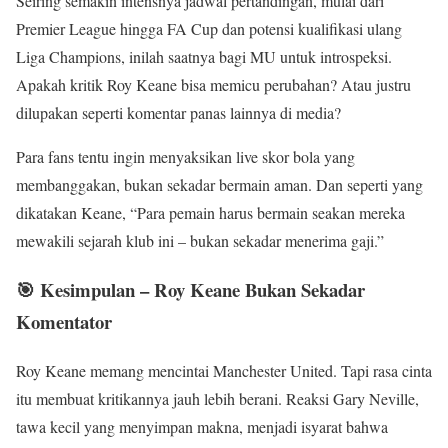
Seiring semakin intensnya jadwal pertandingan, mulai dari
Premier League hingga FA Cup dan potensi kualifikasi ulang
Liga Champions, inilah saatnya bagi MU untuk introspeksi.
Apakah kritik Roy Keane bisa memicu perubahan? Atau justru
dilupakan seperti komentar panas lainnya di media?
Para fans tentu ingin menyaksikan live skor bola yang
membanggakan, bukan sekadar bermain aman. Dan seperti yang
dikatakan Keane, “Para pemain harus bermain seakan mereka
mewakili sejarah klub ini – bukan sekadar menerima gaji.”
🎯 Kesimpulan – Roy Keane Bukan Sekadar
Komentator
Roy Keane memang mencintai Manchester United. Tapi rasa cinta
itu membuat kritikannya jauh lebih berani. Reaksi Gary Neville,
tawa kecil yang menyimpan makna, menjadi isyarat bahwa