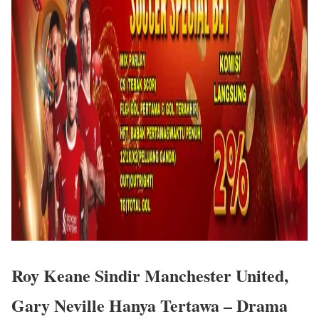
Roy Keane Sindir Manchester United,
Gary Neville Hanya Tertawa – Drama