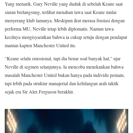
Yang menarik, Gary Neville yang duduk di sebelah Keane saat
siaran berlangsung, terlihat menahan tawa saat Keane mulai
menyerang klub lamanya. Meskipun ikut merasa frustasi dengan
performa MU, Neville tetap lebih diplomatis. Namun tawa
kecilnya mengisyaratkan bahwa ia cukup setuju dengan pendapat
mantan kapten Manchester United itu.
“Keane selalu emosional, tapi dia benar soal banyak hal,” ujar
Neville di segmen selanjutnya. Ia mencoba menekankan bahwa
masalah Manchester United bukan hanya pada individu pemain,
tapi lebih pada struktur manajerial dan kehilangan arah taktik
sejak era Sir Alex Ferguson berakhir.