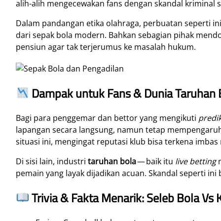
alih-alih mengecewakan fans dengan skandal kriminal se
Dalam pandangan etika olahraga, perbuatan seperti ini 
dari sepak bola modern. Bahkan sebagian pihak mendo
pensiun agar tak terjerumus ke masalah hukum.
Dampak untuk Fans & Dunia Taruhan 
Bagi para penggemar dan bettor yang mengikuti
predik
lapangan secara langsung, namun tetap mempengaruhi 
situasi ini, mengingat reputasi klub bisa terkena imbas
Di sisi lain, industri
taruhan bola
— baik itu
live betting
pemain yang layak dijadikan acuan. Skandal seperti ini 
Trivia & Fakta Menarik: Seleb Bola Vs 