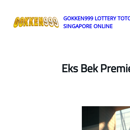
Lewati
ke
GOKKEN999 LOTTERY TOT
konten
SINGAPORE ONLINE
Eks Bek Premi