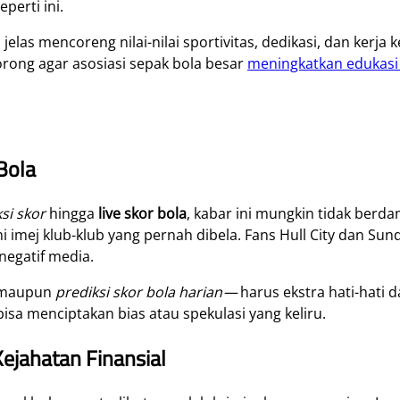
perti ini.
jelas mencoreng nilai-nilai sportivitas, dedikasi, dan kerj
rong agar asosiasi sepak bola besar
meningkatkan edukasi 
Bola
si skor
hingga
live skor bola
, kabar ini mungkin tidak ber
imej klub-klub yang pernah dibela. Fans Hull City dan S
 negatif media.
maupun
prediksi skor bola harian
— harus ekstra hati-hati 
bisa menciptakan bias atau spekulasi yang keliru.
Kejahatan Finansial