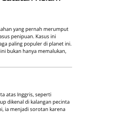
rtahan yang pernah merumput
kasus penipuan. Kasus ini
a paling populer di planet ini.
i ini bukan hanya memalukan,
a atas Inggris, seperti
p dikenal di kalangan pecinta
, ia menjadi sorotan karena