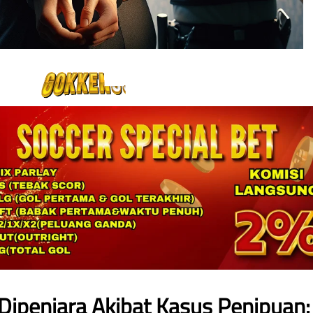
Dipenjara Akibat Kasus Penipuan: