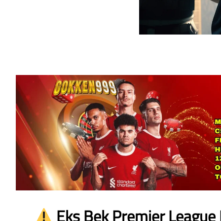
Eks Bek Premier League 