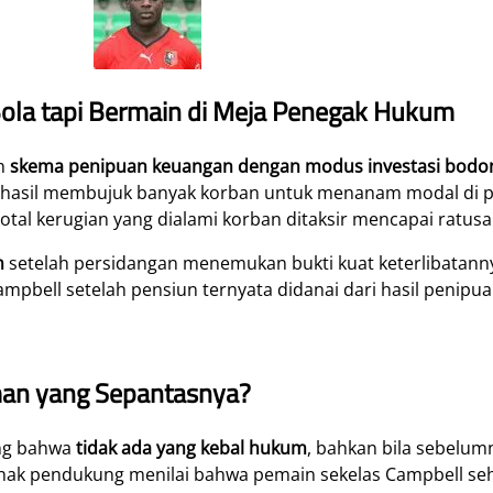
ola tapi Bermain di Meja Penegak Hukum
am
skema penipuan keuangan dengan modus investasi bodo
rhasil membujuk banyak korban untuk menanam modal di pro
tal kerugian yang dialami korban ditaksir mencapai ratusa
n
setelah persidangan menemukan bukti kuat keterlibatanny
bell setelah pensiun ternyata didanai dari hasil penipua
man yang Sepantasnya?
ing bahwa
tidak ada yang kebal hukum
, bahkan bila sebelum
ihak pendukung menilai bahwa pemain sekelas Campbell se