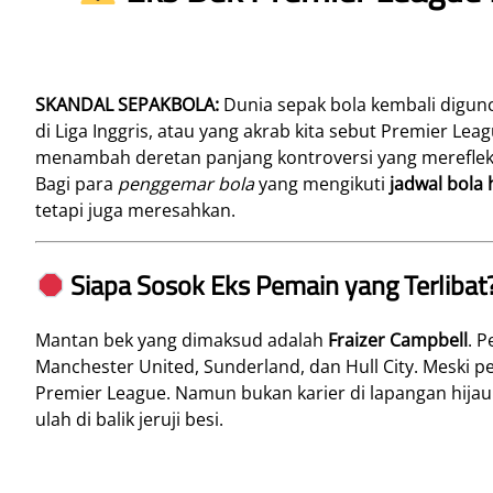
SKANDAL SEPAKBOLA:
Dunia sepak bola kembali digu
di Liga Inggris, atau yang akrab kita sebut Premier Le
menambah deretan panjang kontroversi yang merefleksika
Bagi para
penggemar bola
yang mengikuti
jadwal bola h
tetapi juga meresahkan.
Siapa Sosok Eks Pemain yang Terlibat
Mantan bek yang dimaksud adalah
Fraizer Campbell
. P
Manchester United, Sunderland, dan Hull City. Meski 
Premier League. Namun bukan karier di lapangan hijau
ulah di balik jeruji besi.