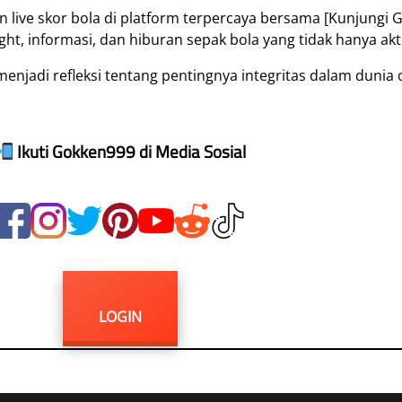
dan live skor bola di platform terpercaya bersama [Kunjungi
ht, informasi, dan hiburan sepak bola yang tidak hanya akt
enjadi refleksi tentang pentingnya integritas dalam dunia
Ikuti Gokken999 di Media Sosial
LOGIN