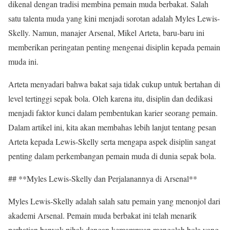
dikenal dengan tradisi membina pemain muda berbakat. Salah
satu talenta muda yang kini menjadi sorotan adalah Myles Lewis-
Skelly. Namun, manajer Arsenal, Mikel Arteta, baru-baru ini
memberikan peringatan penting mengenai disiplin kepada pemain
muda ini.
Arteta menyadari bahwa bakat saja tidak cukup untuk bertahan di
level tertinggi sepak bola. Oleh karena itu, disiplin dan dedikasi
menjadi faktor kunci dalam pembentukan karier seorang pemain.
Dalam artikel ini, kita akan membahas lebih lanjut tentang pesan
Arteta kepada Lewis-Skelly serta mengapa aspek disiplin sangat
penting dalam perkembangan pemain muda di dunia sepak bola.
## **Myles Lewis-Skelly dan Perjalanannya di Arsenal**
Myles Lewis-Skelly adalah salah satu pemain yang menonjol dari
akademi Arsenal. Pemain muda berbakat ini telah menarik
perhatian banyak pihak dengan kemampuan mengolah bola yang