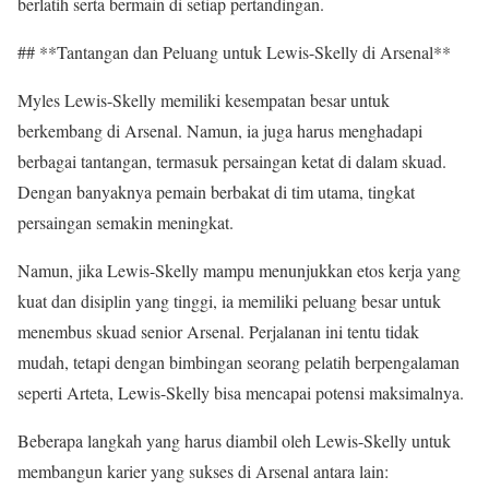
berlatih serta bermain di setiap pertandingan.
## **Tantangan dan Peluang untuk Lewis-Skelly di Arsenal**
Myles Lewis-Skelly memiliki kesempatan besar untuk
berkembang di Arsenal. Namun, ia juga harus menghadapi
berbagai tantangan, termasuk persaingan ketat di dalam skuad.
Dengan banyaknya pemain berbakat di tim utama, tingkat
persaingan semakin meningkat.
Namun, jika Lewis-Skelly mampu menunjukkan etos kerja yang
kuat dan disiplin yang tinggi, ia memiliki peluang besar untuk
menembus skuad senior Arsenal. Perjalanan ini tentu tidak
mudah, tetapi dengan bimbingan seorang pelatih berpengalaman
seperti Arteta, Lewis-Skelly bisa mencapai potensi maksimalnya.
Beberapa langkah yang harus diambil oleh Lewis-Skelly untuk
membangun karier yang sukses di Arsenal antara lain: