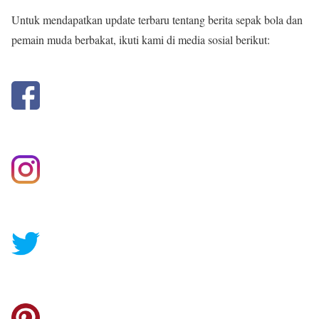
Untuk mendapatkan update terbaru tentang berita sepak bola dan
pemain muda berbakat, ikuti kami di media sosial berikut: