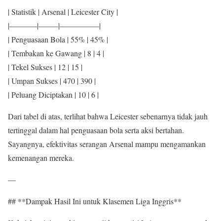
| Statistik | Arsenal | Leicester City |
|———–|——–|—————|
| Penguasaan Bola | 55% | 45% |
| Tembakan ke Gawang | 8 | 4 |
| Tekel Sukses | 12 | 15 |
| Umpan Sukses | 470 | 390 |
| Peluang Diciptakan | 10 | 6 |
Dari tabel di atas, terlihat bahwa Leicester sebenarnya tidak jauh
tertinggal dalam hal penguasaan bola serta aksi bertahan.
Sayangnya, efektivitas serangan Arsenal mampu mengamankan
kemenangan mereka.
—
## **Dampak Hasil Ini untuk Klasemen Liga Inggris**