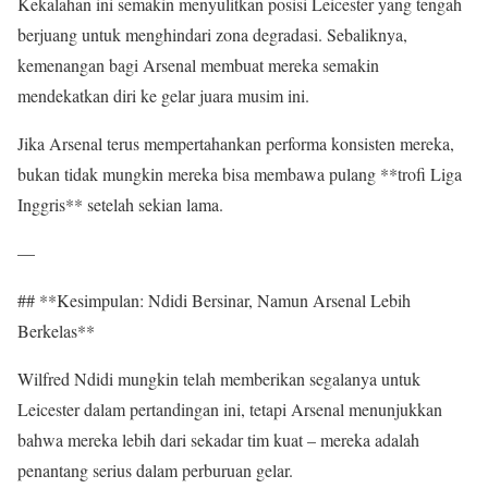
Kekalahan ini semakin menyulitkan posisi Leicester yang tengah
berjuang untuk menghindari zona degradasi. Sebaliknya,
kemenangan bagi Arsenal membuat mereka semakin
mendekatkan diri ke gelar juara musim ini.
Jika Arsenal terus mempertahankan performa konsisten mereka,
bukan tidak mungkin mereka bisa membawa pulang **trofi Liga
Inggris** setelah sekian lama.
—
## **Kesimpulan: Ndidi Bersinar, Namun Arsenal Lebih
Berkelas**
Wilfred Ndidi mungkin telah memberikan segalanya untuk
Leicester dalam pertandingan ini, tetapi Arsenal menunjukkan
bahwa mereka lebih dari sekadar tim kuat – mereka adalah
penantang serius dalam perburuan gelar.