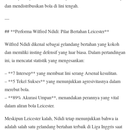
dan mendistribusikan bola di lini tengah.
—
## **Performa Wilfred Ndidi: Pilar Bertahan Leicester**
Wilfred Ndidi dikenal sebagai gelandang bertahan yang kokoh
dan memiliki insting defensif yang luar biasa. Dalam pertandingan
ini, ia mencatat statistik yang mengesankan:
– **7 Intersep** yang membuat lini serang Arsenal kesulitan.
– **5 Tekel Sukses** yang menunjukkan agresivitasnya dalam
merebut bola.
– **89% Akurasi Umpan**, menandakan perannya yang vital
dalam aliran bola Leicester.
Meskipun Leicester kalah, Ndidi tetap menunjukkan bahwa ia
adalah salah satu gelandang bertahan terbaik di Liga Inggris saat