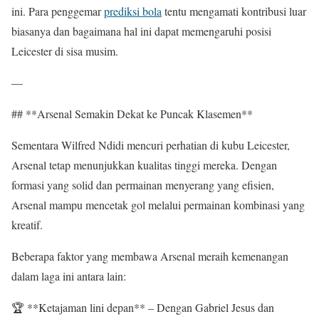
ini. Para penggemar
prediksi bola
tentu mengamati kontribusi luar
biasanya dan bagaimana hal ini dapat memengaruhi posisi
Leicester di sisa musim.
—
## **Arsenal Semakin Dekat ke Puncak Klasemen**
Sementara Wilfred Ndidi mencuri perhatian di kubu Leicester,
Arsenal tetap menunjukkan kualitas tinggi mereka. Dengan
formasi yang solid dan permainan menyerang yang efisien,
Arsenal mampu mencetak gol melalui permainan kombinasi yang
kreatif.
Beberapa faktor yang membawa Arsenal meraih kemenangan
dalam laga ini antara lain:
🏆 **Ketajaman lini depan** – Dengan Gabriel Jesus dan