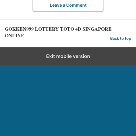
Leave a Comment
GOKKEN999 LOTTERY TOTO 4D SINGAPORE
ONLINE
Back to top
Exit mobile version