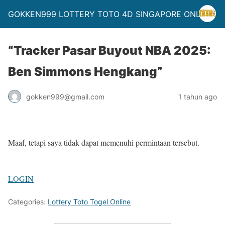
GOKKEN999 LOTTERY TOTO 4D SINGAPORE ONLINE
“Tracker Pasar Buyout NBA 2025:
Ben Simmons Hengkang”
gokken999@gmail.com
1 tahun ago
Maaf, tetapi saya tidak dapat memenuhi permintaan tersebut.
LOGIN
Categories:
Lottery Toto Togel Online