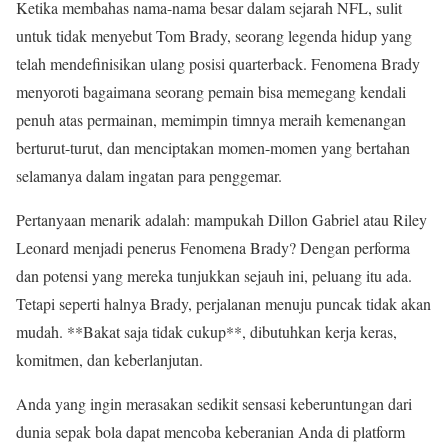
Ketika membahas nama-nama besar dalam sejarah NFL, sulit
untuk tidak menyebut Tom Brady, seorang legenda hidup yang
telah mendefinisikan ulang posisi quarterback. Fenomena Brady
menyoroti bagaimana seorang pemain bisa memegang kendali
penuh atas permainan, memimpin timnya meraih kemenangan
berturut-turut, dan menciptakan momen-momen yang bertahan
selamanya dalam ingatan para penggemar.
Pertanyaan menarik adalah: mampukah Dillon Gabriel atau Riley
Leonard menjadi penerus Fenomena Brady? Dengan performa
dan potensi yang mereka tunjukkan sejauh ini, peluang itu ada.
Tetapi seperti halnya Brady, perjalanan menuju puncak tidak akan
mudah. **Bakat saja tidak cukup**, dibutuhkan kerja keras,
komitmen, dan keberlanjutan.
Anda yang ingin merasakan sedikit sensasi keberuntungan dari
dunia sepak bola dapat mencoba keberanian Anda di platform