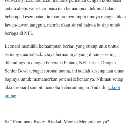
antara atletis yang luar biasa dan kemampuan teknis. Dalam
beberapa kesempatan, ia mampu memimpin timnya mengalahkan
lawan-lawan tangguh, memberikan sinyal bahwa ia siap untuk
berlaga di NFL.
Leonard memiliki kemampuan berlari yang cukup unik untuk
seorang quarterback. Gaya bermainnya yang dinamis sering
dibandingkan dengan beberapa bintang NFL besar. Dengan
Senior Bowl sebagai sorotan utama, ini adalah kesempatan emas
baginya untuk memamerkan potensi sebenarnya. Nikmati setiap
aksi Leonard sambil mencoba keberuntungan Anda di
jackpot
online
.
—
### Fenomena Brady: Bisakah Mereka Mengulangnya?