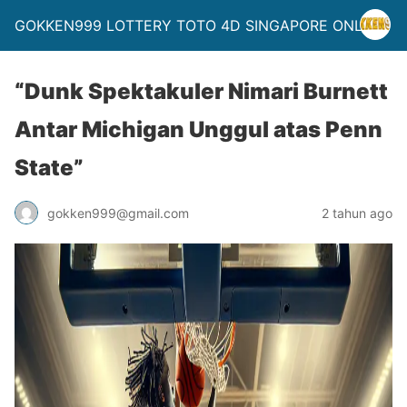
GOKKEN999 LOTTERY TOTO 4D SINGAPORE ONLINE
“Dunk Spektakuler Nimari Burnett
Antar Michigan Unggul atas Penn
State”
gokken999@gmail.com
2 tahun ago