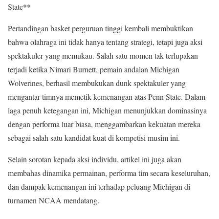
State**
Pertandingan basket perguruan tinggi kembali membuktikan
bahwa olahraga ini tidak hanya tentang strategi, tetapi juga aksi
spektakuler yang memukau. Salah satu momen tak terlupakan
terjadi ketika Nimari Burnett, pemain andalan Michigan
Wolverines, berhasil membukukan dunk spektakuler yang
mengantar timnya memetik kemenangan atas Penn State. Dalam
laga penuh ketegangan ini, Michigan menunjukkan dominasinya
dengan performa luar biasa, menggambarkan kekuatan mereka
sebagai salah satu kandidat kuat di kompetisi musim ini.
Selain sorotan kepada aksi individu, artikel ini juga akan
membahas dinamika permainan, performa tim secara keseluruhan,
dan dampak kemenangan ini terhadap peluang Michigan di
turnamen NCAA mendatang.