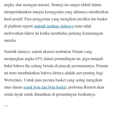
angka, dan serangan transisi. Strategi ini sangat efektif dalam
mempertahankan margin keunggulan yang akhirnya memberikan
hasil positif. Para penggemar yang mengikuti prediksi tim basket
di platform seperti
statistik taruhan olahraga
tentu tidak
melewatkan faktor ini ketika membahas peluang kemenangan
mereka.
Statistik lainnya, seperti akurasi tembakan Nimari yang
menjangkau angka 65% dalam pertandingan ini, juga menjadi
bukti bahwa dia sedang berada di puncak permainannya. Pemain
ini terus membuktikan bahwa dirinya adalah aset penting bagi
Wolverines. Untuk para pecinta basket yang sering mengikuti
situs ulasan
sepak bola dan bola basket
, performa Burnett akan
selalu layak untuk dinantikan di pertandingan berikutnya.
—